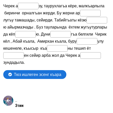
_
Этим