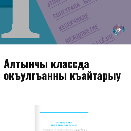
Алтынчы классда
окъулгъанны къайтарыу
Малкъар тил тюрк тиллени бириди
Малкъар тил тюрк тиллени къауумуна киреди. Битеу ду-