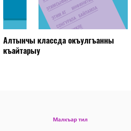
Алтынчы классда окъулгъанны
къайтарыу