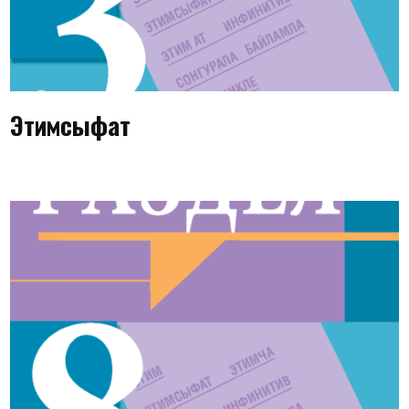
Этимсыфат