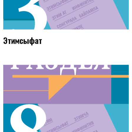
Этимсыфат